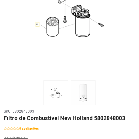
SKU: 5802848003
Filtro de Combustível New Holland 5802848003
0 avaliações
De: R$ 237,45