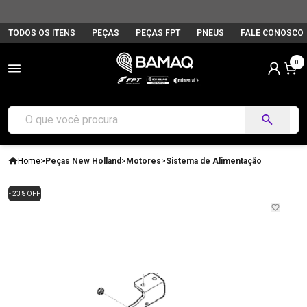
TODOS OS ITENS
PEÇAS
PEÇAS FPT
PNEUS
FALE CONOSCO
0
Home
>
Peças New Holland
>
Motores
>
Sistema de Alimentação
- 23% OFF