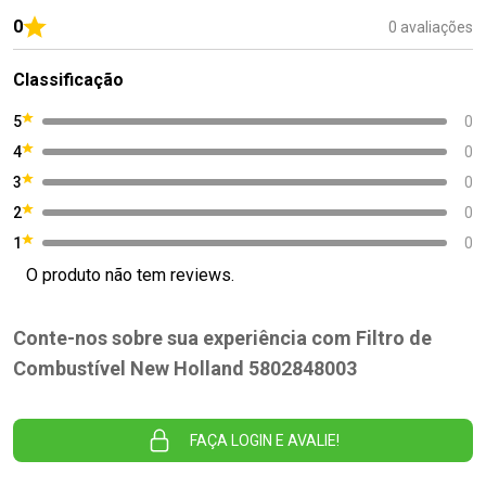
0
0 avaliações
Classificação
5
0
4
0
3
0
2
0
1
0
O produto não tem reviews.
Conte-nos sobre sua experiência com Filtro de
Combustível New Holland 5802848003
FAÇA LOGIN E AVALIE!