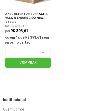
ANEL RETENTOR BORRACHA
VULC N ENDURECIDO New
Holland 73118064
De: R$ 480,01
R$ 393,61
por
ou
em 1x de R$ 393,61 sem
juros no cartão
-
+
COMPRAR
Institucional
Quem Somos