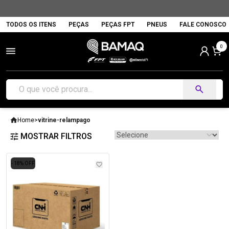
TODOS OS ITENS
PEÇAS
PEÇAS FPT
PNEUS
FALE CONOSCO
0
Home
>
vitrine-relampago
MOSTRAR FILTROS
- 18% OFF