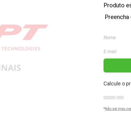
Produto e
Preencha 
Calcule o p
*
Não sei meu ce