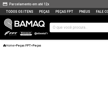
Parcelamento em até 12x
TODOS OS ITENS
PEÇAS
PEÇAS FPT
PNEUS
FALE 
Home
>
Peças FPT
>
Peças