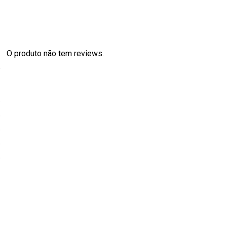
O produto não tem reviews.
s
0
0
0
0
0