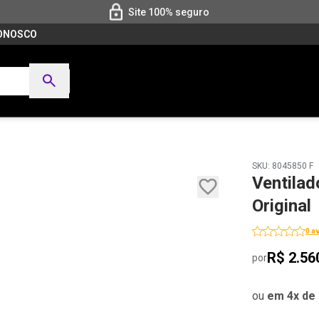
Site 100% seguro
CONOSCO
SKU: 8045850 F
Ventila
Original
0 a
R$ 2.56
por
ou
em 4x de 