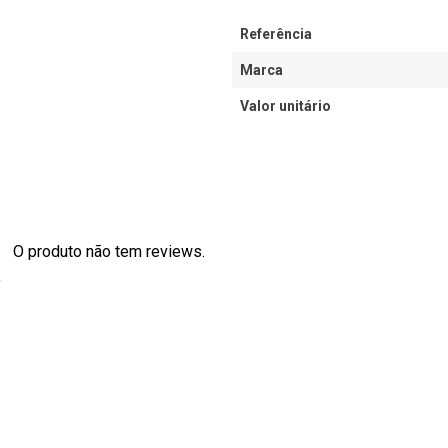
Referência
Marca
Valor unitário
O produto não tem reviews.
s
0
0
0
0