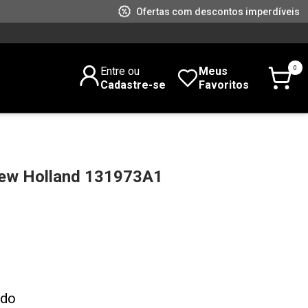
Ofertas com descontos imperdíveis
0
Entre ou
Meus
Cadastre-se
Favoritos
w Holland 131973A1
ado