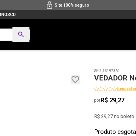
Site 100% seguro
CONOSCO
SKU: 131973A1
VEDADOR Ne
0 avaliações
R$ 29,27
por
R$ 29,27 no boleto
Produto esgot