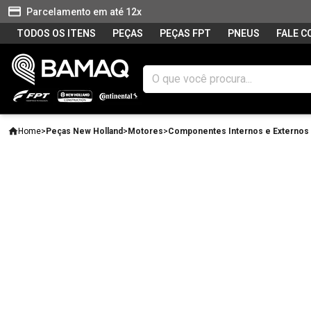
Parcelamento em até 12x
TODOS OS ITENS
PEÇAS
PEÇAS FPT
PNEUS
FALE 
Home
>
Peças New Holland
>
Motores
>
Componentes Internos e Externos