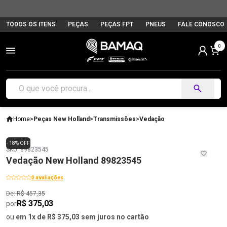
TODOS OS ITENS
PEÇAS
PEÇAS FPT
PNEUS
FALE CONOSCO
0
Home
>
Peças New Holland
>
Transmissões
>
Vedação
- 18% OFF
SKU: 89823545
Vedação New Holland 89823545
0 avaliações
De: R$ 457,35
R$ 375,03
por
ou
em 1x de R$ 375,03 sem juros no cartão