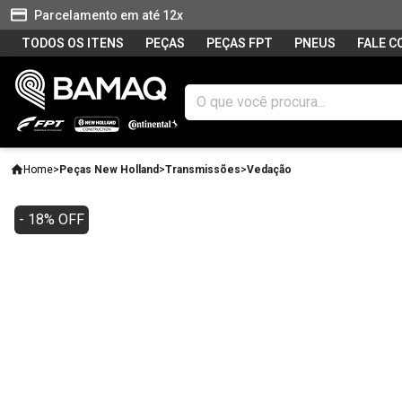
Parcelamento em até 12x
TODOS OS ITENS
PEÇAS
PEÇAS FPT
PNEUS
FALE 
Home
>
Peças New Holland
>
Transmissões
>
Vedação
- 18% OFF