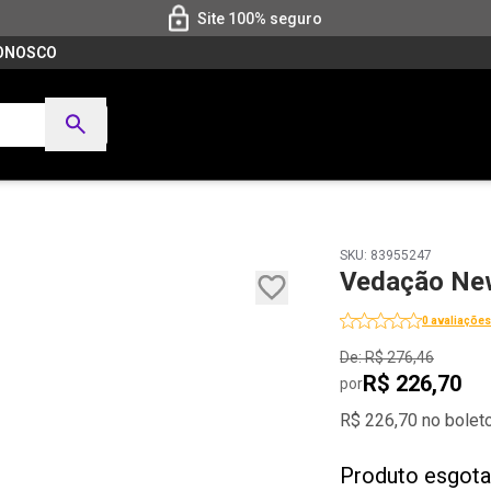
Site 100% seguro
CONOSCO
SKU: 83955247
Vedação Ne
0 avaliações
De: R$ 276,46
R$ 226,70
por
R$ 226,70 no bolet
Produto esgot