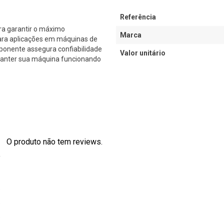
Referência
ra garantir o máximo
Marca
ara aplicações em máquinas de
ponente assegura confiabilidade
Valor unitário
 manter sua máquina funcionando
O produto não tem reviews.
s
0
0
0