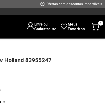
Ofertas com descontos imperdíveis
0
Entre ou
Meus
Cadastre-se
Favoritos
w Holland 83955247
o
ado