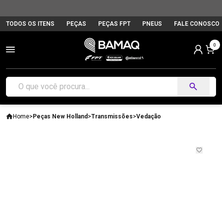
TODOS OS ITENS
PEÇAS
PEÇAS FPT
PNEUS
FALE CONOSCO
0
Home
>
Peças New Holland
>
Transmissões
>
Vedação