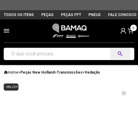
TODOS OS ITENS
PEÇAS
PEÇAS FPT
PNEUS
FALE CONOSCO
0
Home
>
Peças New Holland
>
Transmissões
>
Vedação
- 18% OFF