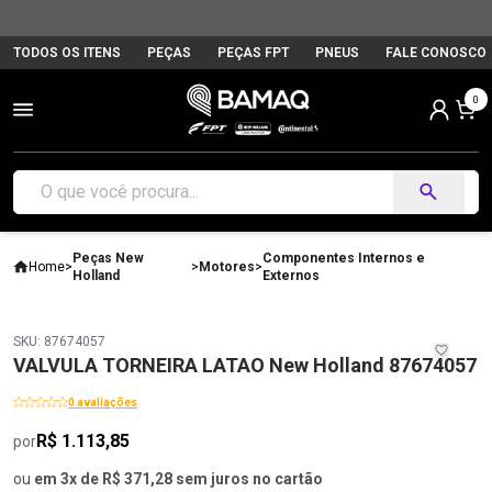
TODOS OS ITENS
PEÇAS
PEÇAS FPT
PNEUS
FALE CONOSCO
0
Peças New
Componentes Internos e
Home
>
>
Motores
>
Holland
Externos
SKU: 87674057
VALVULA TORNEIRA LATAO New Holland 87674057
0 avaliações
R$ 1.113,85
por
ou
em 3x de R$ 371,28 sem juros no cartão