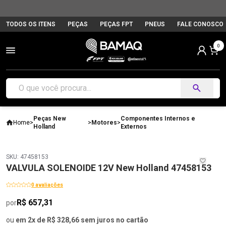
TODOS OS ITENS
PEÇAS
PEÇAS FPT
PNEUS
FALE CONOSCO
0
Peças New
Componentes Internos e
Home
>
>
Motores
>
Holland
Externos
SKU: 47458153
VALVULA SOLENOIDE 12V New Holland 47458153
0 avaliações
R$ 657,31
por
ou
em 2x de R$ 328,66 sem juros no cartão