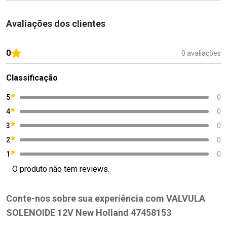
Avaliações dos clientes
0
0 avaliações
Classificação
5
0
4
0
3
0
2
0
1
0
O produto não tem reviews.
Conte-nos sobre sua experiência com VALVULA
SOLENOIDE 12V New Holland 47458153