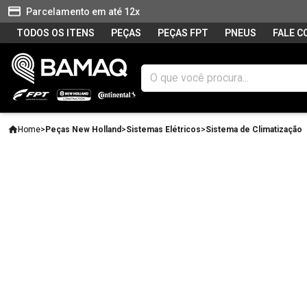
Parcelamento em até 12x
TODOS OS ITENS
PEÇAS
PEÇAS FPT
PNEUS
FALE 
Home
>
Peças New Holland
>
Sistemas Elétricos
>
Sistema de Climatização