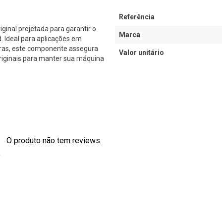
Referência
al projetada para garantir o
Marca
Ideal para aplicações em
iras, este componente assegura
Valor unitário
originais para manter sua máquina
O produto não tem reviews.
s
0
0
0