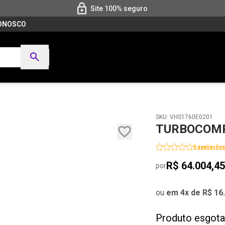
Site 100% seguro
CONOSCO
SKU: VHS1760E0201
TURBOCOMP
0 avaliações
R$ 64.004,45
por
ou
em 4x de R$ 16
Produto esgot