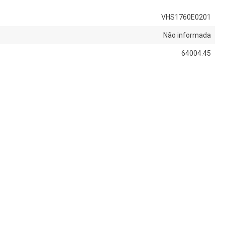
VHS1760E0201
Não informada
64004.45