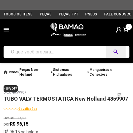
TODOS OS ITENS
PEÇAS
PEÇAS FPT
PNEUS
FALE CONOSCO
0
Peças New
Sistemas
Mangueiras e
Home
>
>
>
Holland
Hidráulicos
Conexões
- 18% OFF
SKU: 4859907
TUBO VALV TERMOSTATICA New Holland 4859907
0 avaliações
De: R$ 117,26
R$ 96,15
por
R$ 96,15 no boleto