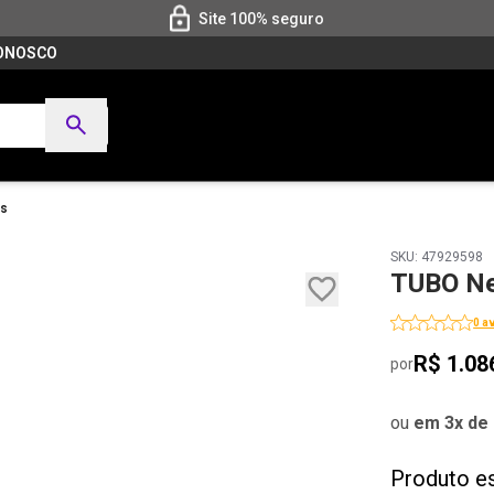
Site 100% seguro
CONOSCO
es
SKU: 47929598
TUBO Ne
0 a
R$ 1.08
por
ou
em 3x de 
Produto e