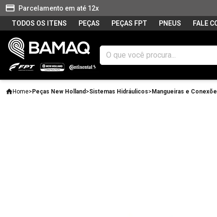
Parcelamento em até 12x
TODOS OS ITENS
PEÇAS
PEÇAS FPT
PNEUS
FALE 
Home
>
Peças New Holland
>
Sistemas Hidráulicos
>
Mangueiras e Conexõ