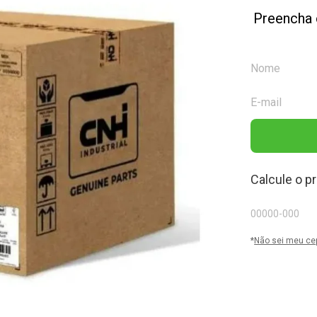
Preencha 
Calcule o p
*
Não sei meu ce