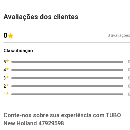
Avaliações dos clientes
0
0 avaliaçõe
Classificação
5
4
3
2
1
Conte-nos sobre sua experiência com TUBO
New Holland 47929598