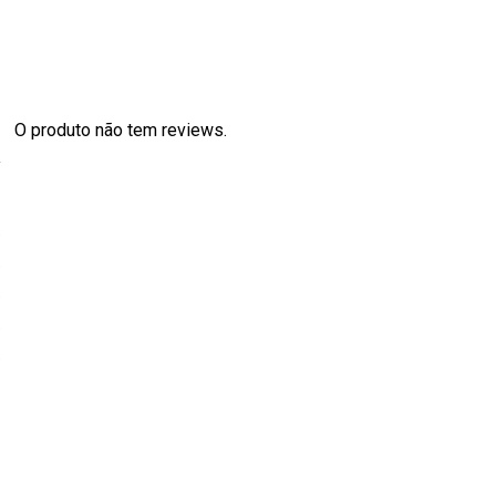
O produto não tem reviews.
s
0
0
0
0
0