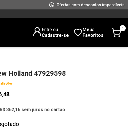
Ofertas com descontos imperdíveis
0
Entre ou
Meus
Cadastre-se
Favoritos
w Holland 47929598
valiações
6,48
R$ 362,16 sem juros no cartão
sgotado