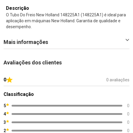
Descrição
O Tubo Do Freio New Holland 148225A1 (148225A1) é ideal para
aplicação em máquinas New Holland. Garantia de qualidade e
desempenho.
Mais informações
Avaliações dos clientes
0
0 avaliações
Classificação
5
0
4
0
3
0
2
0