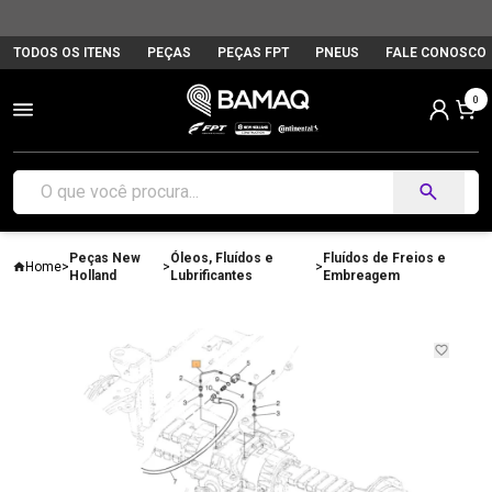
TODOS OS ITENS
PEÇAS
PEÇAS FPT
PNEUS
FALE CONOSCO
0
Peças New
Óleos, Fluídos e
Fluídos de Freios e
Home
>
>
>
Holland
Lubrificantes
Embreagem