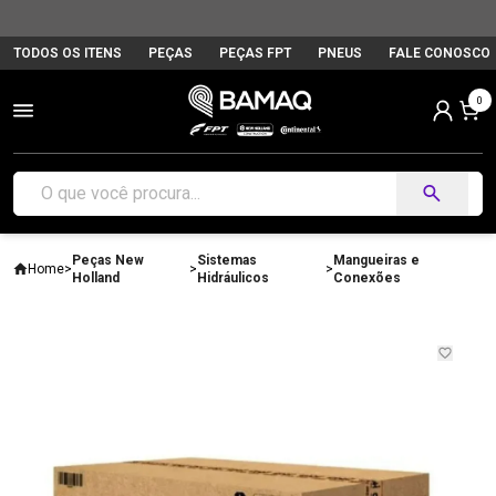
TODOS OS ITENS
PEÇAS
PEÇAS FPT
PNEUS
FALE CONOSCO
0
Peças New
Sistemas
Mangueiras e
Home
>
>
>
Holland
Hidráulicos
Conexões