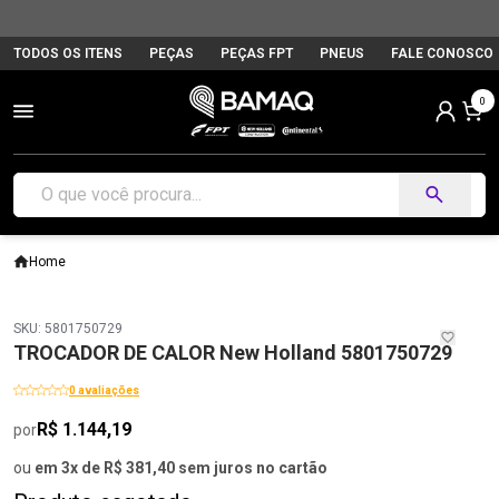
TODOS OS ITENS
PEÇAS
PEÇAS FPT
PNEUS
FALE CONOSCO
0
Home
SKU: 5801750729
TROCADOR DE CALOR New Holland 5801750729
0 avaliações
R$ 1.144,19
por
ou
em 3x de R$ 381,40 sem juros no cartão