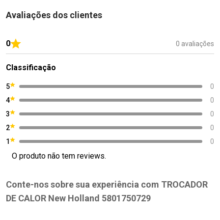
Avaliações dos clientes
0
0 avaliações
Classificação
5
0
4
0
3
0
2
0
1
0
O produto não tem reviews.
Conte-nos sobre sua experiência com TROCADOR
DE CALOR New Holland 5801750729