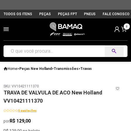
TODOS OS ITENS
PEÇAS
PEÇAS FPT
PNEUS
FALE CONOSCO
0
Home
>
Peças New Holland
>
Transmissões
>
Travas
SKU: VV10421111370
TRAVA DE VALVULA DE ACO New Holland
VV10421111370
0 avaliações
R$ 129,00
por
R$ 129,00 no boleto