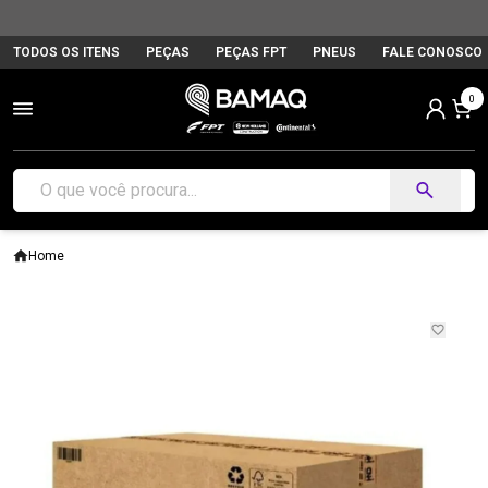
TODOS OS ITENS
PEÇAS
PEÇAS FPT
PNEUS
FALE CONOSCO
0
Home