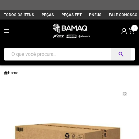
TODOS OS ITENS
PEÇAS
PEÇAS FPT
PNEUS
FALE CONOSCO
0
Home