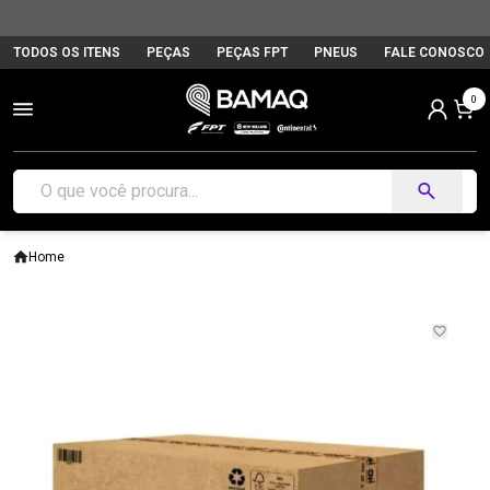
TODOS OS ITENS
PEÇAS
PEÇAS FPT
PNEUS
FALE CONOSCO
0
Home