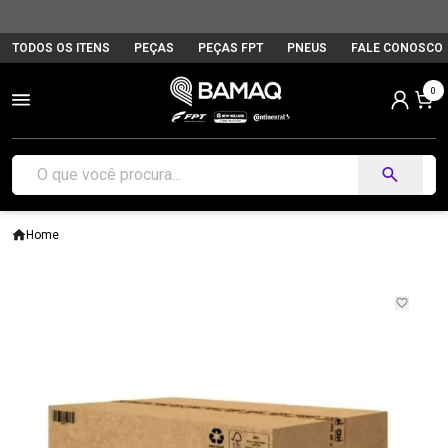
TODOS OS ITENS
PEÇAS
PEÇAS FPT
PNEUS
FALE CONOSCO
0
Home