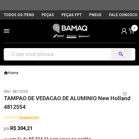
TODOS OS ITENS
PEÇAS
PEÇAS FPT
PNEUS
FALE CONOSCO
0
Home
SKU: 4812554
TAMPAO DE VEDACAO DE ALUMINIO New Holland
4812554
0 avaliações
R$ 304,21
por
ou
em 1x de R$ 304,21 sem juros no cartão