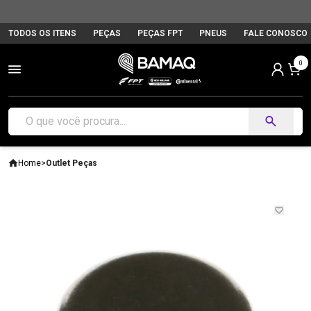
TODOS OS ITENS
PEÇAS
PEÇAS FPT
PNEUS
FALE CONOSCO
0
Home
>
Outlet Peças