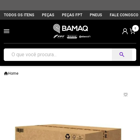
TODOS OS ITENS
PEÇAS
PEÇAS FPT
PNEUS
FALE CONOSCO
0
Home