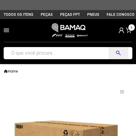
TODOS OS ITENS
PEÇAS
PEÇAS FPT
PNEUS
FALE CONOSCO
0
Home