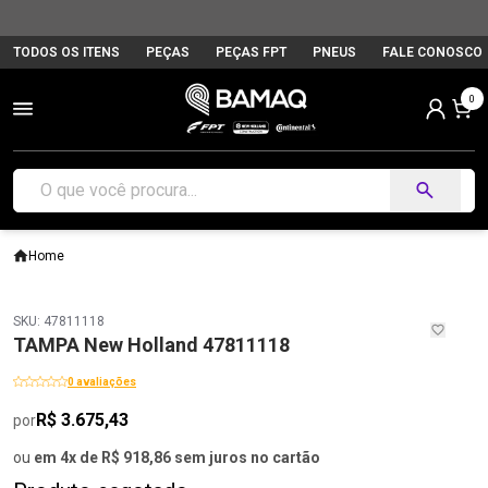
TODOS OS ITENS
PEÇAS
PEÇAS FPT
PNEUS
FALE CONOSCO
0
Home
SKU: 47811118
TAMPA New Holland 47811118
0 avaliações
R$ 3.675,43
por
ou
em 4x de R$ 918,86 sem juros no cartão