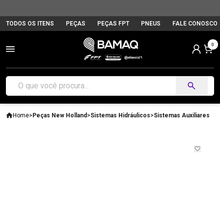
TODOS OS ITENS
PEÇAS
PEÇAS FPT
PNEUS
FALE CONOSCO
0
Home
>
Peças New Holland
>
Sistemas Hidráulicos
>
Sistemas Auxiliares