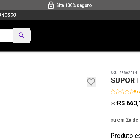
Site 100% seguro
CONOSCO
SKU: 85802214
SUPORTE
0 a
R$ 663,
por
ou
em 2x de 
Produto e