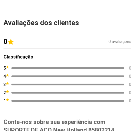
Avaliações dos clientes
0
0 avaliaçõe
Classificação
5
4
3
2
1
Conte-nos sobre sua experiência com
SUPORTE DE ACO New Holland 85802214