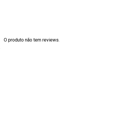
O produto não tem reviews.
s
0
0
0
0
0