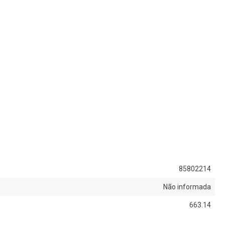
85802214
Não informada
663.14