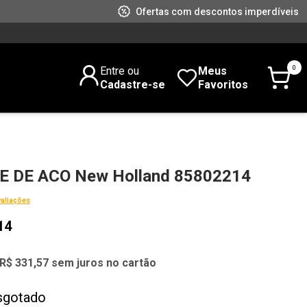
Ofertas com descontos imperdíveis
0
Entre ou
Meus
Cadastre-se
Favoritos
 DE ACO New Holland 85802214
valiações
14
R$ 331,57 sem juros no cartão
sgotado