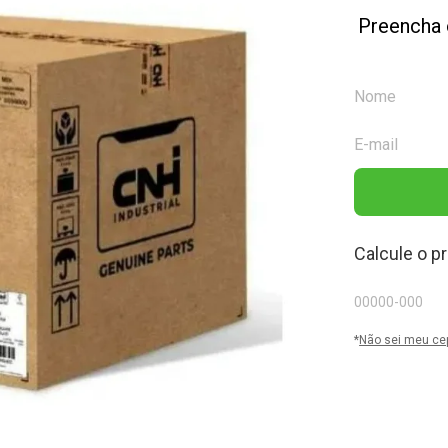
Preencha 
Calcule o p
*
Não sei meu ce