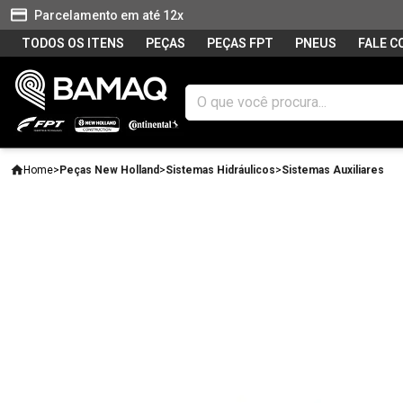
Parcelamento em até 12x
TODOS OS ITENS
PEÇAS
PEÇAS FPT
PNEUS
FALE 
Home
>
Peças New Holland
>
Sistemas Hidráulicos
>
Sistemas Auxiliares