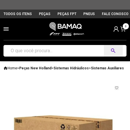
TODOS OS ITENS
PEÇAS
PEÇAS FPT
PNEUS
FALE CONOSCO
0
Home
>
Peças New Holland
>
Sistemas Hidráulicos
>
Sistemas Auxiliares