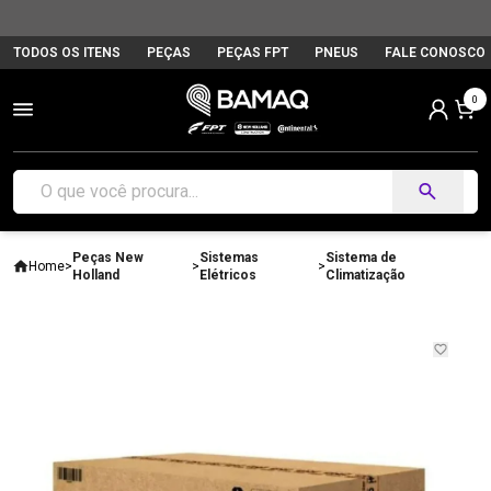
TODOS OS ITENS
PEÇAS
PEÇAS FPT
PNEUS
FALE CONOSCO
0
Peças New
Sistemas
Sistema de
Home
>
>
>
Holland
Elétricos
Climatização