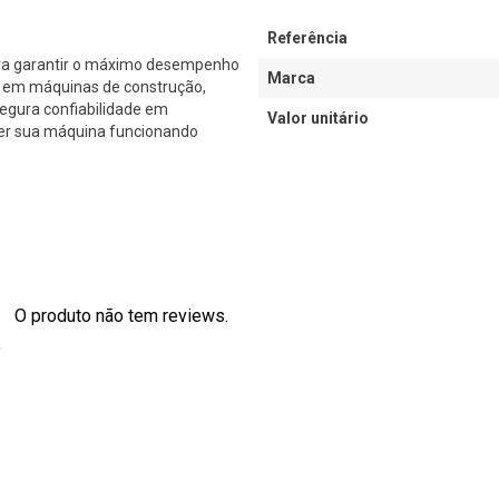
Referência
ara garantir o máximo desempenho
Marca
s em máquinas de construção,
egura confiabilidade em
Valor unitário
nter sua máquina funcionando
O produto não tem reviews.
s
0
0
0