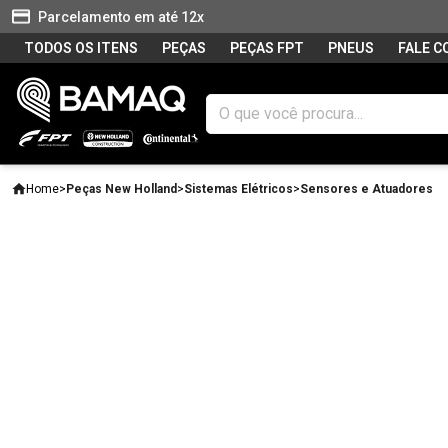
Parcelamento em até 12x
TODOS OS ITENS
PEÇAS
PEÇAS FPT
PNEUS
FALE 
Home
>
Peças New Holland
>
Sistemas Elétricos
>
Sensores e Atuadores