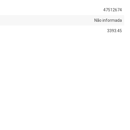
47512674
Não informada
3393.45