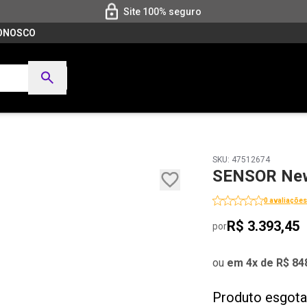
Site 100% seguro
CONOSCO
SKU: 47512674
SENSOR New
0 avaliações
R$ 3.393,45
por
ou
em 4x de R$ 84
Produto esgot