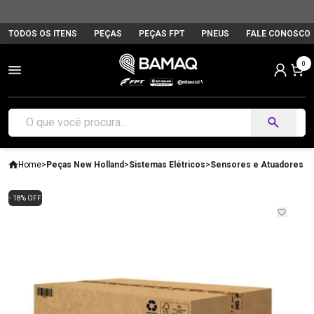
TODOS OS ITENS
PEÇAS
PEÇAS FPT
PNEUS
FALE CONOSCO
0
Home
>
Peças New Holland
>
Sistemas Elétricos
>
Sensores e Atuadores
- 18% OFF