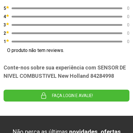
5
0
4
0
3
0
2
0
1
0
O produto não tem reviews.
Conte-nos sobre sua experiência com SENSOR DE
NIVEL COMBUSTIVEL New Holland 84284998
FAÇA LOGIN E AVALIE!
Não perca as últimas
novidades, ofertas