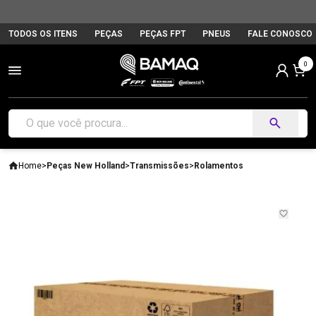
TODOS OS ITENS
PEÇAS
PEÇAS FPT
PNEUS
FALE CONOSCO
0
Home
>
Peças New Holland
>
Transmissões
>
Rolamentos