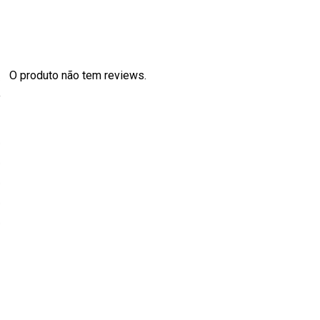
O produto não tem reviews.
s
0
0
0
0
0