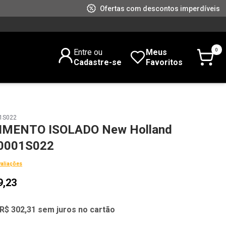
Ofertas com descontos imperdíveis
0
Entre ou
Meus
Cadastre-se
Favoritos
1S022
IMENTO ISOLADO New Holland
0001S022
valiações
9,23
R$ 302,31 sem juros no cartão