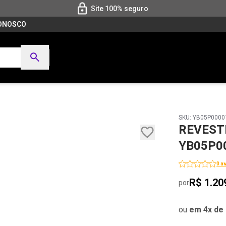
Site 100% seguro
CONOSCO
SKU: YB05P0000
REVEST
YB05P0
0 a
R$ 1.20
por
ou
em 4x de 