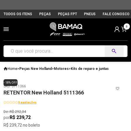
TODOS OS ITENS
PEÇAS
PEÇAS FPT
PNEUS
FALE CONOSCO
0
Home
>
Peças New Holland
>
Motores
>
Kits de reparo e juntas
- 18% OFF
SKU: 5111366
RETENTOR New Holland 5111366
0 avaliações
De: R$ 292,34
R$ 239,72
por
R$ 239,72 no boleto