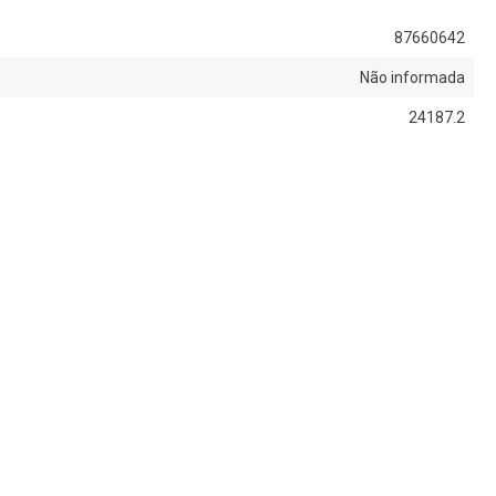
87660642
Não informada
24187.2