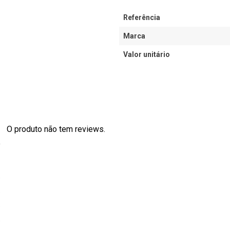
Referência
Marca
Valor unitário
O produto não tem reviews.
s
0
0
0
0