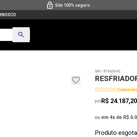
Site 100% seguro
CONOSCO
SKU: 87660642
RESFRIADOR
0 avaliações
R$ 24.187,20
por
ou
em 4x de R$ 6.
Produto esgot