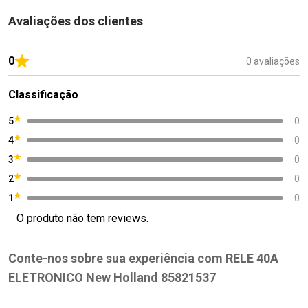
Avaliações dos clientes
0
0 avaliações
Classificação
5
0
4
0
3
0
2
0
1
0
O produto não tem reviews.
Conte-nos sobre sua experiência com RELE 40A
ELETRONICO New Holland 85821537