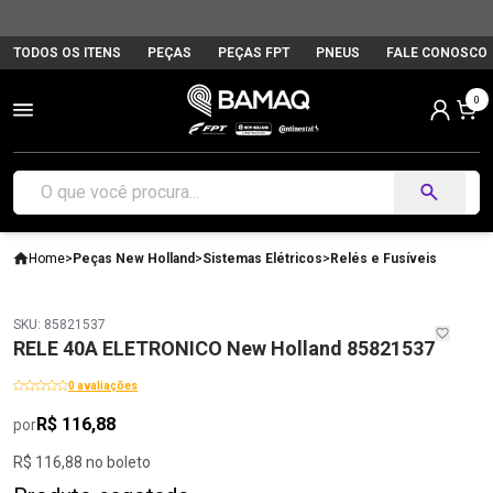
TODOS OS ITENS
PEÇAS
PEÇAS FPT
PNEUS
FALE CONOSCO
0
Home
>
Peças New Holland
>
Sistemas Elétricos
>
Relés e Fusíveis
SKU: 85821537
RELE 40A ELETRONICO New Holland 85821537
0 avaliações
R$ 116,88
por
R$ 116,88 no boleto