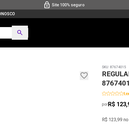
Site 100% seguro
CONOSCO
SKU: 87674015
REGULAD
876740
0 a
R$ 123,
por
R$ 123,99 no