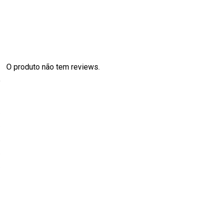
O produto não tem reviews.
s
0
0
0
0
0