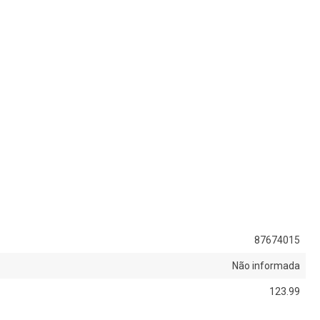
87674015
Não informada
123.99