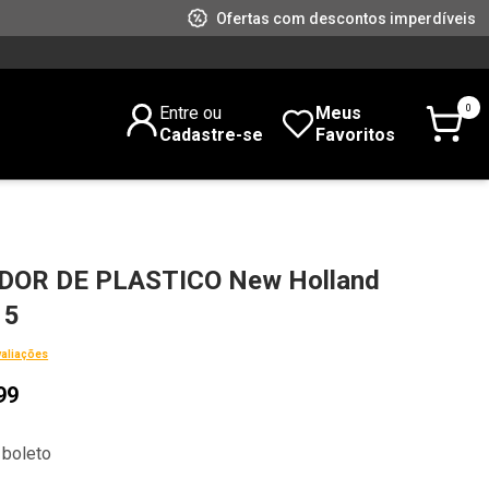
Ofertas com descontos imperdíveis
0
Entre ou
Meus
Cadastre-se
Favoritos
OR DE PLASTICO New Holland
15
valiações
99
 boleto