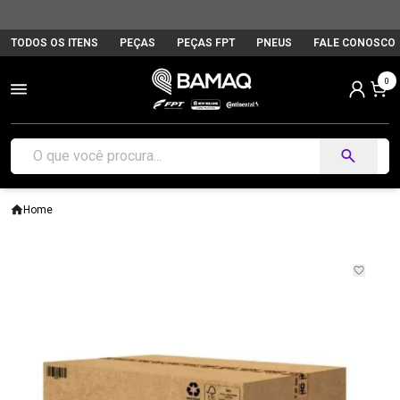
TODOS OS ITENS
PEÇAS
PEÇAS FPT
PNEUS
FALE CONOSCO
0
Home