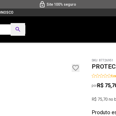
Site 100% seguro
CONOSCO
SKU: 87726951
PROTECA
0 a
R$ 75,7
por
R$ 75,70 no 
Produto e