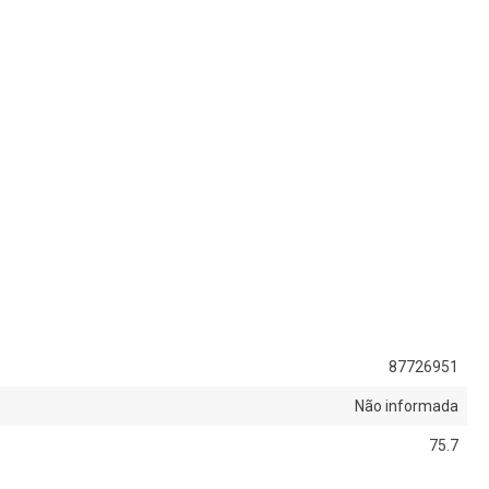
87726951
Não informada
75.7