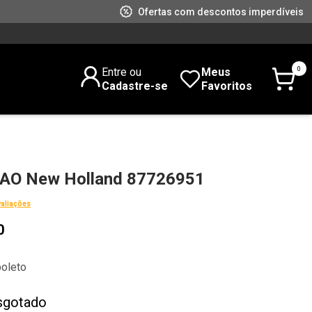
Ofertas com descontos imperdíveis
0
Entre ou
Meus
Cadastre-se
Favoritos
O New Holland 87726951
valiações
0
boleto
sgotado