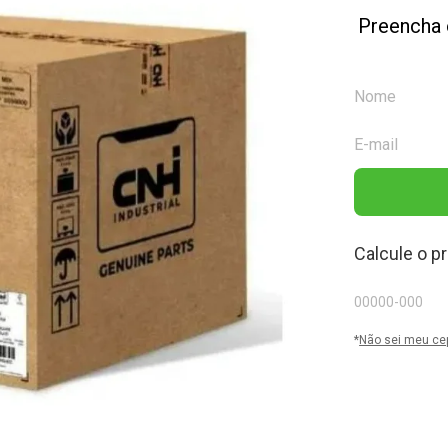
Preencha 
Calcule o p
*
Não sei meu ce