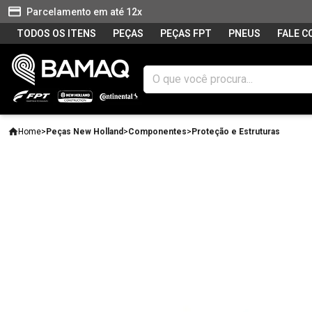
Parcelamento em até 12x
TODOS OS ITENS
PEÇAS
PEÇAS FPT
PNEUS
FALE 
Home
>
Peças New Holland
>
Componentes
>
Proteção e Estruturas