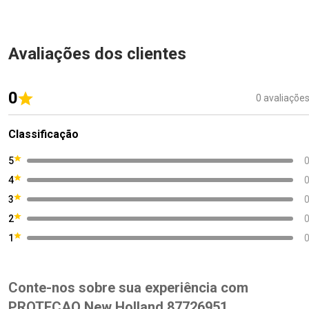
Avaliações dos clientes
0
0 avaliaçõe
Classificação
5
4
3
2
1
Conte-nos sobre sua experiência com
PROTECAO New Holland 87726951