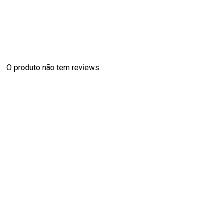
O produto não tem reviews.
s
0
0
0
0
0