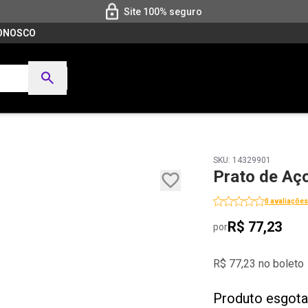
Site 100% seguro
CONOSCO
SKU: 14329901
Prato de Aç
0 avaliações
R$ 77,23
por
R$ 77,23 no boleto
Produto esgot