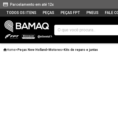
Parcelamento em até 12x
TODOS OS ITENS
PEÇAS
PEÇAS FPT
PNEUS
FALE 
Home
>
Peças New Holland
>
Motores
>
Kits de reparo e juntas