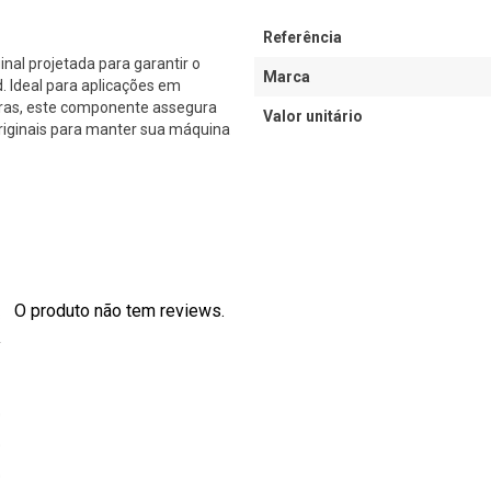
Referência
al projetada para garantir o
Marca
Ideal para aplicações em
iras, este componente assegura
Valor unitário
originais para manter sua máquina
O produto não tem reviews.
s
0
0
0