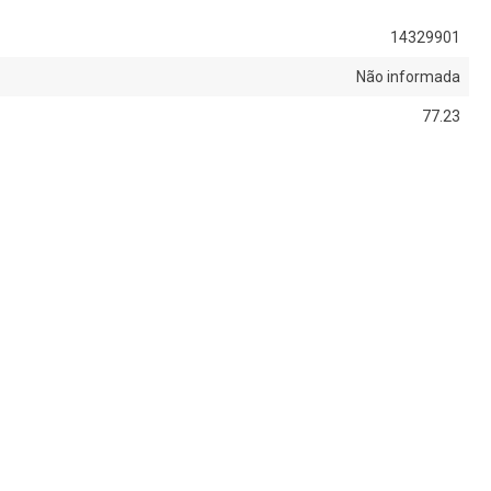
14329901
Não informada
77.23