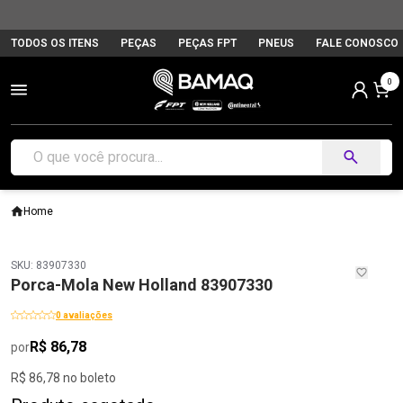
TODOS OS ITENS
PEÇAS
PEÇAS FPT
PNEUS
FALE CONOSCO
0
Home
SKU: 83907330
Porca-Mola New Holland 83907330
0 avaliações
R$ 86,78
por
R$ 86,78 no boleto