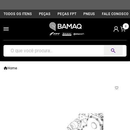
TODOS OS ITENS
PEÇAS
PEÇAS FPT
PNEUS
FALE CONOSCO
0
Home