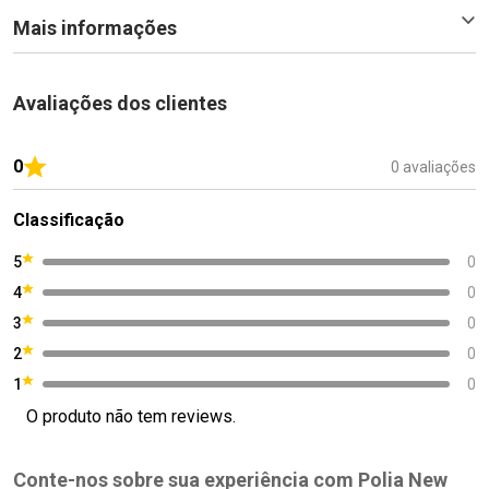
Mais informações
Avaliações dos clientes
0
0 avaliações
Classificação
5
0
4
0
3
0
2
0
1
0
O produto não tem reviews.
Conte-nos sobre sua experiência com Polia New