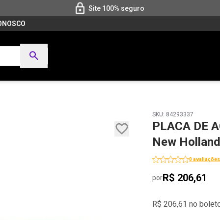
Site 100% seguro
CONOSCO
SKU: 84293337
PLACA DE 
New Hollan
0 avaliações
R$ 206,61
por
R$ 206,61 no bolet