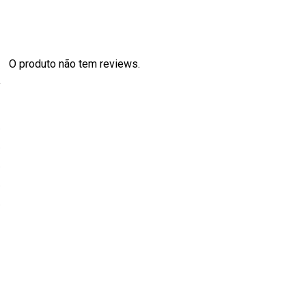
O produto não tem reviews.
s
0
0
0
0
0