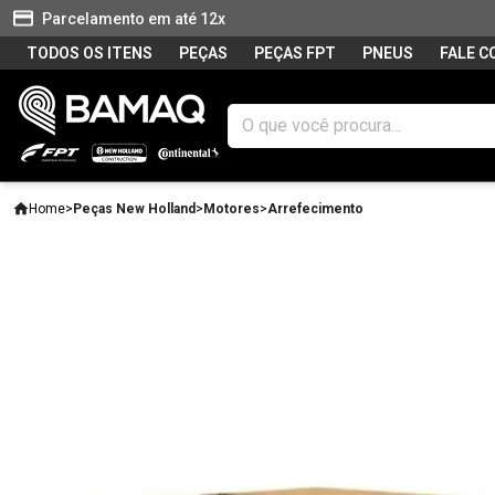
Parcelamento em até 12x
TODOS OS ITENS
PEÇAS
PEÇAS FPT
PNEUS
FALE 
Home
>
Peças New Holland
>
Motores
>
Arrefecimento