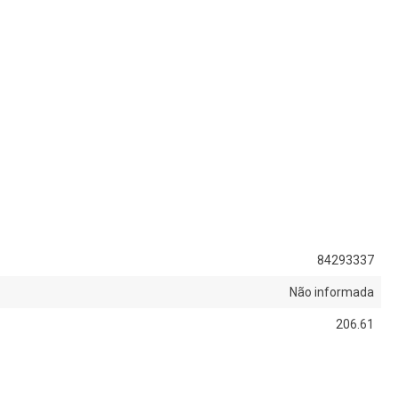
84293337
Não informada
206.61