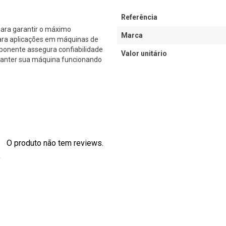
Referência
para garantir o máximo
Marca
ara aplicações em máquinas de
ponente assegura confiabilidade
Valor unitário
 manter sua máquina funcionando
O produto não tem reviews.
s
0
0
0