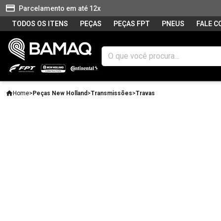
Parcelamento em até 12x
TODOS OS ITENS
PEÇAS
PEÇAS FPT
PNEUS
FALE 
Home
>
Peças New Holland
>
Transmissões
>
Travas