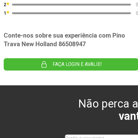
2
1
Conte-nos sobre sua experiência com Pino
Trava New Holland 86508947
FAÇA LOGIN E AVALIE!
Não perca a
van