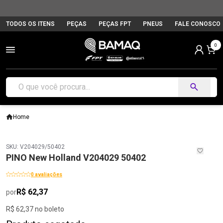
TODOS OS ITENS
PEÇAS
PEÇAS FPT
PNEUS
FALE CONOSCO
0
Home
SKU: V204029/50402
PINO New Holland V204029 50402
0 avaliações
R$ 62,37
por
R$ 62,37 no boleto