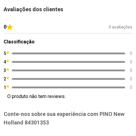
Avaliações dos clientes
0
0 avaliações
Classificação
5
0
4
0
3
0
2
0
1
0
O produto não tem reviews.
Conte-nos sobre sua experiência com PINO New
Holland 84301353