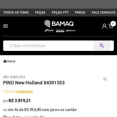
TODOS OS ITENS
PEÇAS
PEÇAS FPT
PNEUS
FALE CONOSCO
0
Home
SKU: 84301353
PINO New Holland 84301353
0 avaliações
R$ 3.819,21
por
ou
em 4x de R$ 954,80 sem juros no cartão