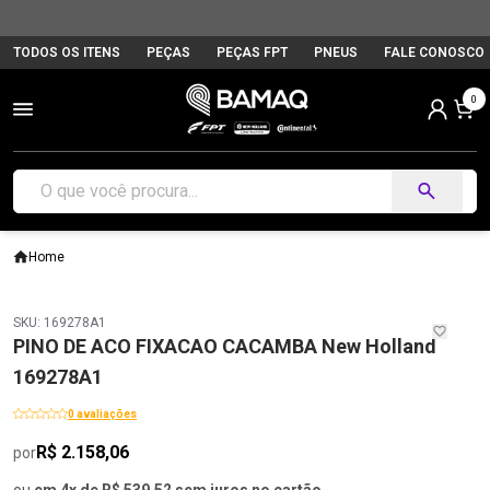
TODOS OS ITENS
PEÇAS
PEÇAS FPT
PNEUS
FALE CONOSCO
0
Home
SKU: 169278A1
PINO DE ACO FIXACAO CACAMBA New Holland
169278A1
0 avaliações
R$ 2.158,06
por
ou
em 4x de R$ 539,52 sem juros no cartão