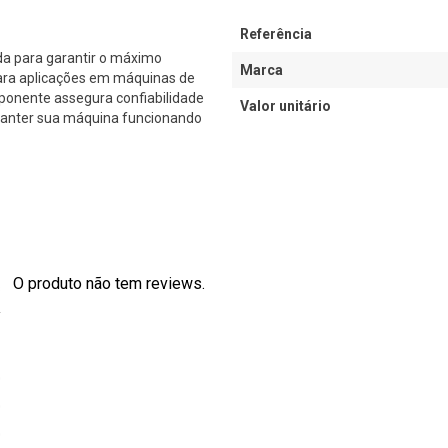
Referência
a para garantir o máximo
Marca
ara aplicações em máquinas de
ponente assegura confiabilidade
Valor unitário
 manter sua máquina funcionando
O produto não tem reviews.
s
0
0
0