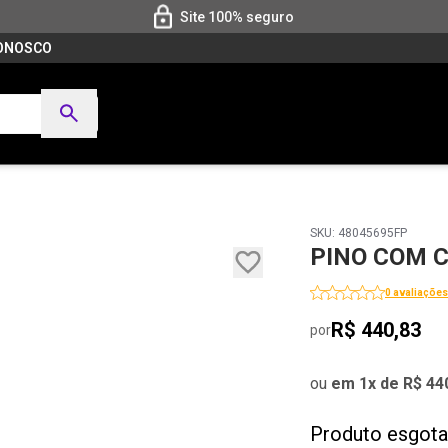
Site 100% seguro
CONOSCO
SKU: 48045695FP
PINO COM 
0 avaliações
R$ 440,83
por
ou
em 1x de R$ 44
Produto esgot