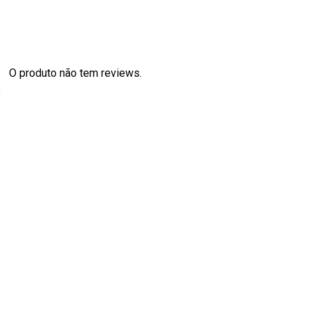
O produto não tem reviews.
s
0
0
0
0
0