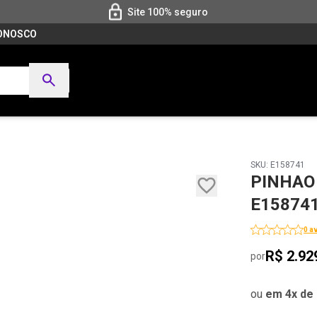
Site 100% seguro
CONOSCO
SKU: E158741
PINHAO 
E15874
0 a
R$ 2.92
por
ou
em 4x de 