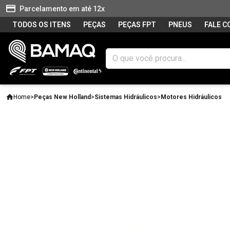
Parcelamento em até 12x
TODOS OS ITENS
PEÇAS
PEÇAS FPT
PNEUS
FALE 
Home
>
Peças New Holland
>
Sistemas Hidráulicos
>
Motores Hidráulicos